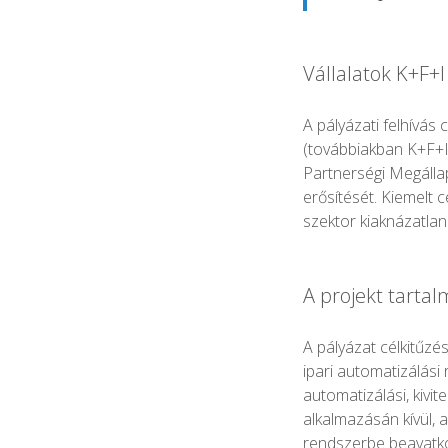
Vállalatok K+F+
A pályázati felhívás 
(továbbiakban K+F+I
Partnerségi Megállap
erősítését. Kiemelt 
szektor kiaknázatla
A projekt tartalm
A pályázat célkitűzé
ipari automatizálás
automatizálási, kivit
alkalmazásán kívül, 
rendszerbe beavatkoz