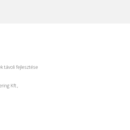
k távoli fejlesztése
ing Kft.,