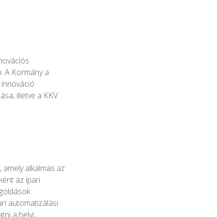
innovációs
n. A Kormány a
z innováció
ása, illetve a KKV
, amely alkalmas az
ént az ipari
egoldások
ri automatizálási
ni a helyi