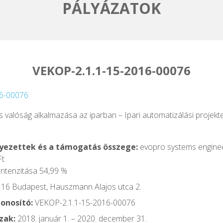
PÁLYÁZATOK
VEKOP-2.1.1-15-2016-00076
16-00076
ális valóság alkalmazása az iparban – Ipari automatizálási projekte
ezettek és a támogatás összege:
evopro systems engineer
Ft
intenzitása 54,99 %
16 Budapest, Hauszmann Alajos utca 2.
onosító:
VEKOP-2.1.1-15-2016-00076
zak:
2018. január 1. – 2020. december 31.