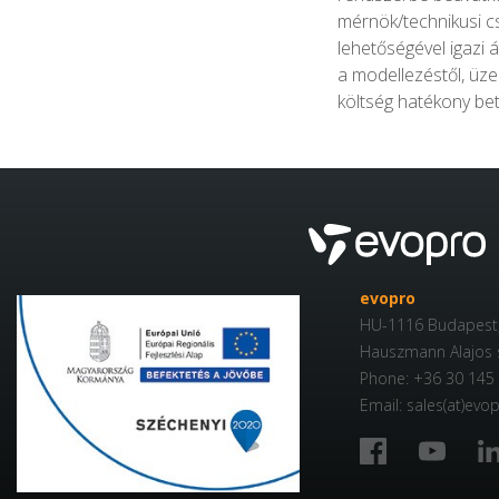
mérnök/technikusi cs
lehetőségével igazi á
a modellezéstől, üze
költség hatékony bet
evopro
HU-1116 Budapest
Hauszmann Alajos s
Phone: +36 30 145
Email: sales(at)evo