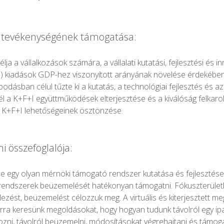
I tevékenységének támogatása:
célja a vállalkozások számára, a vállalati kutatási, fejlesztési és 
) kiadások GDP-hez viszonyított arányának növelése érdekébe
odásban célul tűzte ki a kutatás, a technológiai fejlesztés és a
cél a K+F+I együttműködések elterjesztése és a kiválóság felkarol
n K+F+I lehetőségeinek ösztönzése.
i összefoglalója:
se egy olyan mérnöki támogató rendszer kutatása és fejlesztése
i rendszerek beüzemelését hatékonyan támogatni. Fókuszterületk
elezést, beüzemelést célozzuk meg. A virtuális és kiterjesztett m
arra keresünk megoldásokat, hogy hogyan tudunk távolról egy ipa
ni, távolról beüzemelni, módosításokat végrehajtani és támogat