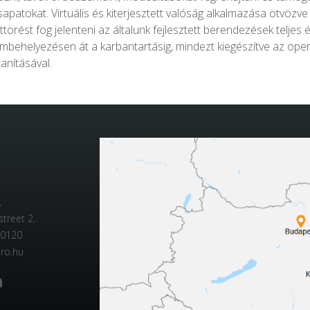
apatokat. Virtuális és kiterjesztett valóság alkalmazása ötvözve
ttörést fog jelenteni az általunk fejlesztett berendezések teljes 
mbehelyezésen át a karbantartásig, mindezt kiegészítve az oper
anításával.
,
treet 2.
 0120
pro.hu