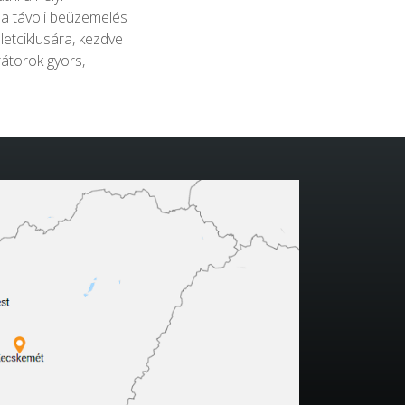
 a távoli beüzemelés
életciklusára, kezdve
átorok gyors,