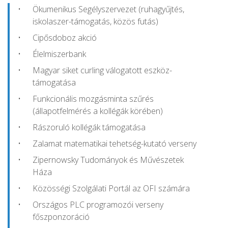
Ökumenikus Segélyszervezet (ruhagyűjtés,
iskolaszer-támogatás, közös futás)
Cipősdoboz akció
Élelmiszerbank
Magyar siket curling válogatott eszköz-
támogatása
Funkcionális mozgásminta szűrés
(állapotfelmérés a kollégák körében)
Rászoruló kollégák támogatása
Zalamat matematikai tehetség-kutató verseny
Zipernowsky Tudományok és Művészetek
Háza
Közösségi Szolgálati Portál az OFI számára
Országos PLC programozói verseny
főszponzoráció