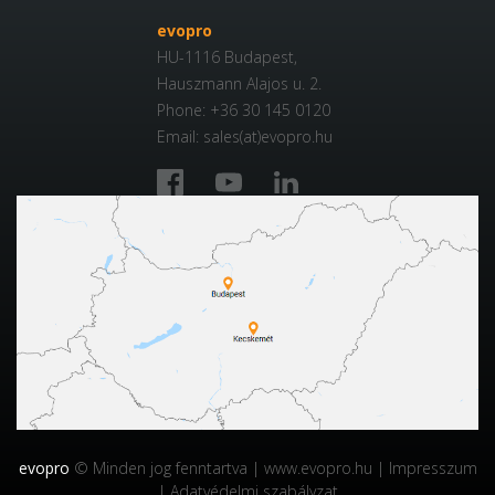
evopro
HU-1116 Budapest,
Hauszmann Alajos u. 2.
Phone: +36 30 145 0120
Email: sales(at)evopro.hu
evopro
© Minden jog fenntartva |
www.evopro.hu
|
Impresszum
|
Adatvédelmi szabályzat