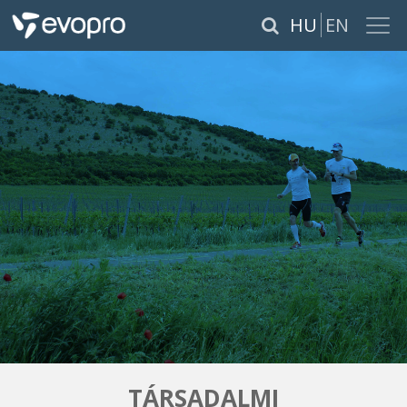
×
HU
EN
RÓLUNK
SZOLGÁLTATÁSOK
TERMÉKEK
REFERENCIÁK
KARRIER
PÁLYÁZATOK
TÁRSADALMI