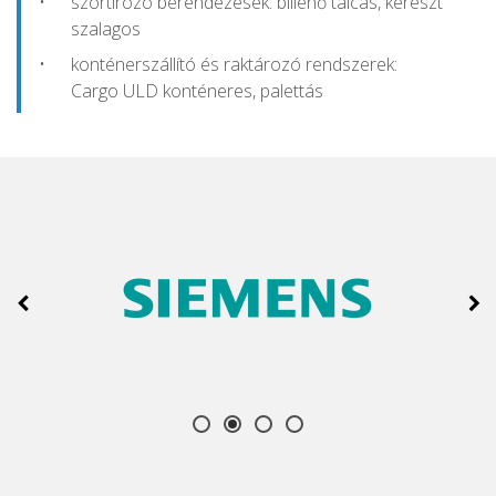
szortírozó berendezések: billenő tálcás, kereszt
szalagos
konténerszállító és raktározó rendszerek:
Cargo ULD konténeres, palettás