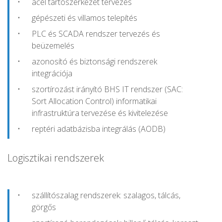
acél tartószerkezet tervezés
gépészeti és villamos telepítés
PLC és SCADA rendszer tervezés és
beüzemelés
azonosító és biztonsági rendszerek
integrációja
szortírozást irányító BHS IT rendszer (SAC:
Sort Allocation Control) informatikai
infrastruktúra tervezése és kivitelezése
reptéri adatbázisba integrálás (AODB)
Logisztikai rendszerek
szállítószalag rendszerek: szalagos, tálcás,
görgős