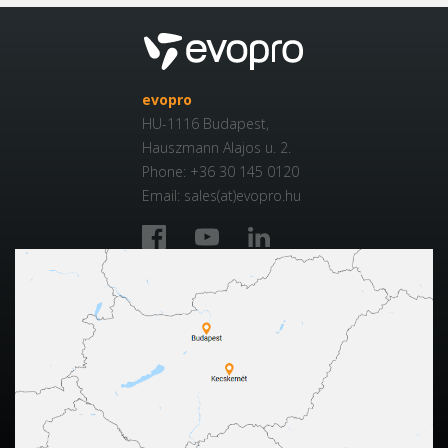
evopro
HU-1116 Budapest,
Hauszmann Alajos u. 2.
Phone: +36 30 145 0120
Email: sales(at)evopro.hu