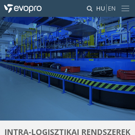
×
HU
EN
RÓLUNK
SZOLGÁLTATÁSOK
TERMÉKEK
REFERENCIÁK
KARRIER
PÁLYÁZATOK
INTRA-LOGISZTIKAI RENDSZEREK