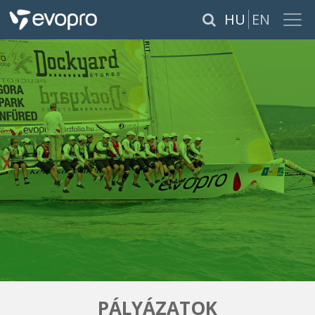
×
HU
EN
RÓLUNK
SZOLGÁLTATÁSOK
TERMÉKEK
REFERENCIÁK
KARRIER
PÁLYÁZATOK
PÁLYÁZATOK