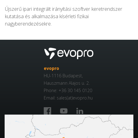
Újszerű ipari integrált irányítási szoftver keretrendszer
kutatása és alkalmazása kísérleti fizikai
nagyberendezésekre.
evopro
HU-1116 Budapest,
Hauszmann Alajos u. 2.
Phone: +36 30 145 0120
Email: sales(at)evopro.hu