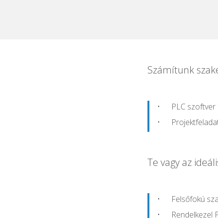
Számítunk szak
PLC szoftver 
Projektfelada
Te vagy az ideál
Felsőfokú sza
Rendelkezel P