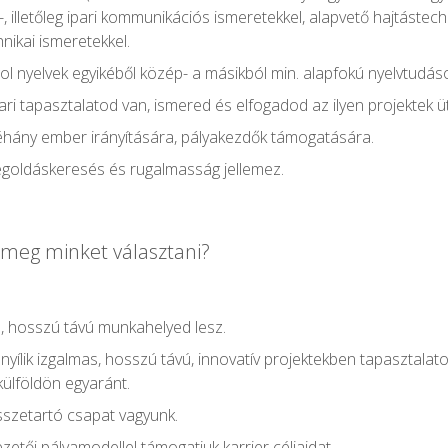
, illetőleg ipari kommunikációs ismeretekkel, alapvető hajtástechn
nikai ismeretekkel.
l nyelvek egyikéből közép- a másikból min. alapfokú nyelvtudás
pari tapasztalatod van, ismered és elfogadod az ilyen projektek 
éhány ember irányítására, pályakezdők támogatására.
egoldáskeresés és rugalmasság jellemez.
 meg minket választani?
, hosszú távú munkahelyed lesz.
yílik izgalmas, hosszú távú, innovatív projektekben tapasztalato
külföldön egyaránt.
sszetartó csapat vagyunk.
zetői pályamodellel támogatjuk karrier céljaidat.