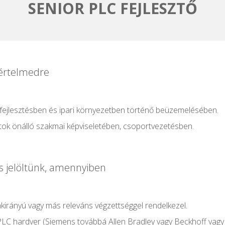
SENIOR PLC FEJLESZTŐ
értelmedre
fejlesztésben és ipari környezetben történő beüzemelésében.
tok önálló szakmai képviseletében, csoportvezetésben.
is jelöltünk, amennyiben
kirányú vagy más releváns végzettséggel rendelkezel.
LC hardver (Siemens továbbá Allen Bradley vagy Beckhoff vagy 