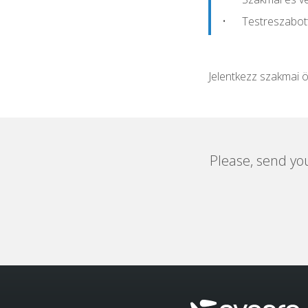
Testreszabott
Jelentkezz szakmai 
Please, send yo