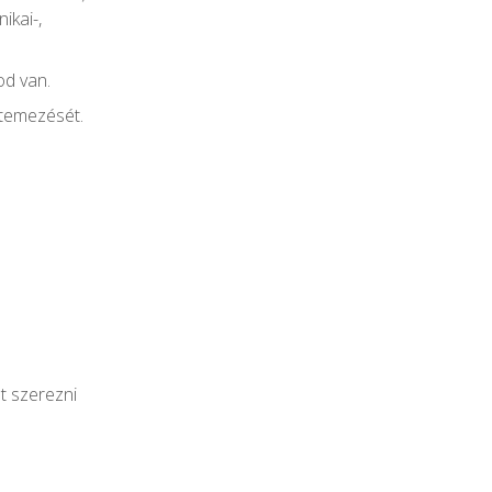
ikai-,
od van.
ütemezését.
t szerezni