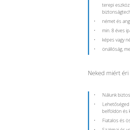
terepi eszköz-
biztonságtech
német és ango
min. 8 éves i
képes vagy n
önállóság, m
Neked miért éri
Nálunk biztos
Lehetőséged n
belföldön és 
Fiatalos és ö
Szakmai és ve