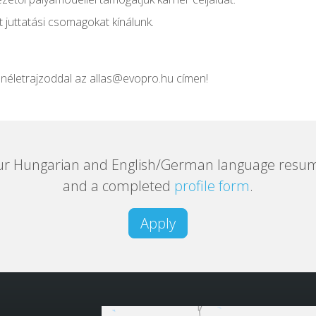
 juttatási csomagokat kínálunk.
önéletrajzoddal az allas@evopro.hu címen!
ur Hungarian and English/German language resum
and a completed
profile form
.
Apply