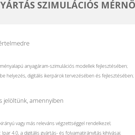
YÁRTÁS SZIMULÁCIÓS MÉRN
értelmedre
seményalapú anyagáram-szimulációs modellek fejlesztésében;
mbe helyezés, digitális ikerpárok tervezésében és fejlesztésében;
is jelöltünk, amennyiben
kirányú vagy más releváns végzettséggel rendelkezel;
Ipar 4.0, a digitális gyártás- és folyamatirányítás kihívásai;