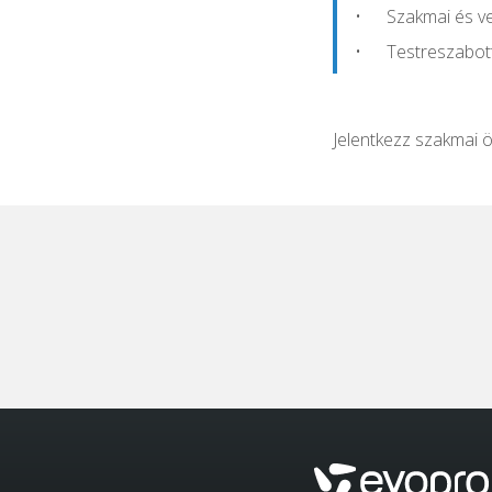
Szakmai és ve
Testreszabott
Jelentkezz szakmai 