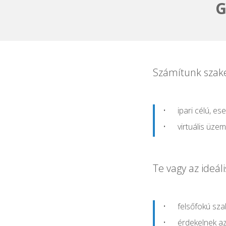
G
Számítunk szak
ipari célú, e
virtuális üze
Te vagy az ideál
felsőfokú sza
érdekelnek az 