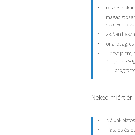
részese akars
magabiztosan
szoftverek va
aktívan haszn
önállóság, és
Előnyt jelent,
jártas va
programo
Neked miért éri
Nálunk biztos
Fiatalos és ö