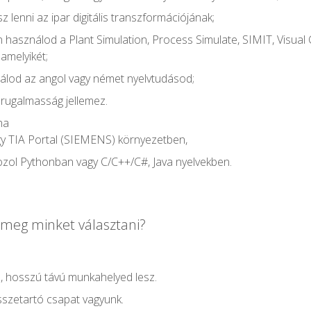
z lenni az ipar digitális transzformációjának;
 használod a Plant Simulation, Process Simulate, SIMIT, Visua
lamelyikét;
álod az angol vagy német nyelvtudásod;
 rugalmasság jellemez.
 ha
gy TIA Portal (SIEMENS) környezetben,
zol Pythonban vagy C/C++/C#, Java nyelvekben.
 meg minket választani?
, hosszú távú munkahelyed lesz.
sszetartó csapat vagyunk.