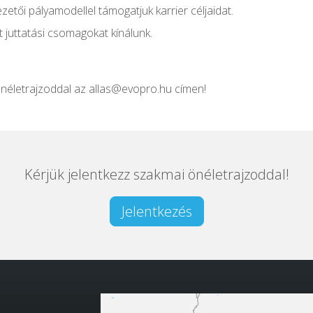
zetői pályamodellel támogatjuk karrier céljaidat.
 juttatási csomagokat kínálunk.
önéletrajzoddal az allas@evopro.hu címen!
Kérjük jelentkezz szakmai önéletrajzoddal!
Jelentkezés