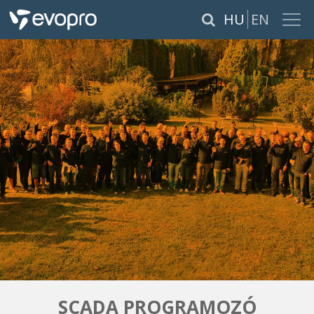
×
HU
EN
RÓLUNK
SZOLGÁLTATÁSOK
TERMÉKEK
REFERENCIÁK
KARRIER
PÁLYÁZATOK
SCADA PROGRAMOZÓ