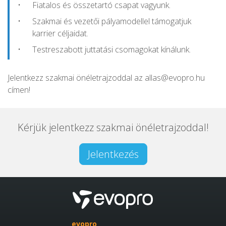
Fiatalos és összetartó csapat vagyunk.
Szakmai és vezetői pályamodellel támogatjuk
karrier céljaidat.
Testreszabott juttatási csomagokat kínálunk.
Jelentkezz szakmai önéletrajzoddal az allas@evopro.hu
címen!
Kérjük jelentkezz szakmai önéletrajzoddal!
Jelentkezés
evopro