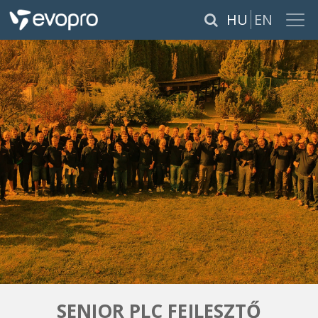
×
HU
EN
RÓLUNK
SZOLGÁLTATÁSOK
TERMÉKEK
REFERENCIÁK
KARRIER
PÁLYÁZATOK
SENIOR PLC FEJLESZTŐ