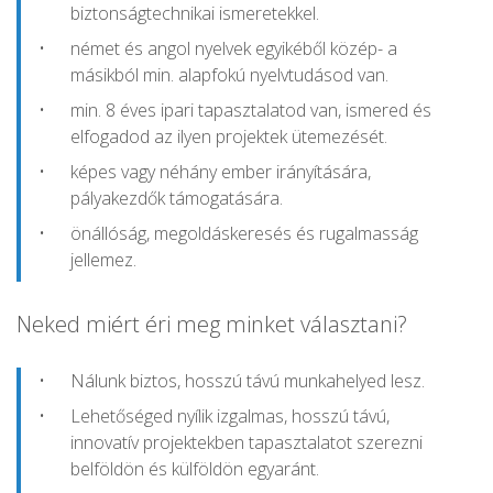
biztonságtechnikai ismeretekkel.
német és angol nyelvek egyikéből közép- a
másikból min. alapfokú nyelvtudásod van.
min. 8 éves ipari tapasztalatod van, ismered és
elfogadod az ilyen projektek ütemezését.
képes vagy néhány ember irányítására,
pályakezdők támogatására.
önállóság, megoldáskeresés és rugalmasság
jellemez.
Neked miért éri meg minket választani?
Nálunk biztos, hosszú távú munkahelyed lesz.
Lehetőséged nyílik izgalmas, hosszú távú,
innovatív projektekben tapasztalatot szerezni
belföldön és külföldön egyaránt.