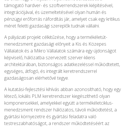
támogató hardver- és szoftverrendszerek kiépítésével,
integrációjával, és üzemeltetésével olyan humán és
pénzügyi erőforrás ráfordítás jár, amelyet csak egy kritikus
méret feletti gazdasági szereplők tudnak vállalni.
A pályázati projekt célkitűzése, hogy a termékéletút-
menedzsment gazdasági előnyeit a Kis és Közepes
Vállalatok és a Mikro Vállalatok számára egy újdonságot
képviselő, hálózatba szervezett szerver-kliens
architektúrában, biztonságos adatkezeléssel működtetett,
egységes, átfogó, és integrált keretrendszerrel
gazdaságosan elérhetővé tegye.
A kutatási-fejlesztési kihívás abban azonosítható, hogy egy
létező, lokális PLM keretrendszer kiegészíthető olyan
komponensekkel, amelyekkel együtt a termékéletciklus-
menedzsment rendszer hálózatos, távoli működtetést, a
gyártási környezetre és gyártási feladatra való
testreszabhatóságot, a rendszer működtetéséért az