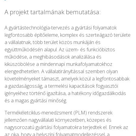
A projekt tartalmának bemutatása:
A gyártástechnológia-tervezés a gyártási folyamatok
legfontosabb építőeleme, komplex és szerteágazó területe
a vállalatnak, több terület közös munkáján és
együttműködésén alapul. Az üzem- és funkcióbiztos
működése, a meghibásodások analizálása és
kiküszöbölése a mindennapi munkafolyamatokhoz
elengedhetetlen. A vállalatirányítással szemben olyan
követelményeket támaszt, amelyek közül a legfontosabbak
a gazdaságosság, a termelési kapacitások fogyasztói
igényekhez történő igazítása, a hatékony időgazdálkodás
és a magas gyártási minőség.
Termékéletciklus-menedzsment (PLM) rendszerek
jellemzően nagyvállalati környezetben, közepes és
nagysorozatú gyártási folyamatokra terjedtek el. Ennek az
az oka, hogy a helyszíni folyamatmodellezéssel, a