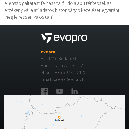
ellenszolgáltatást felhasználói idő alapú térítéssel, az
érzékeny vállalati adatok biztonságos kezelését egyaránt
meg lehessen valósítani.
evopro
HU-1116 Budapest,
Hauszmann Alajos u. 2.
Phone: +36 30 145 0120
Email: sales(at)evopro.hu