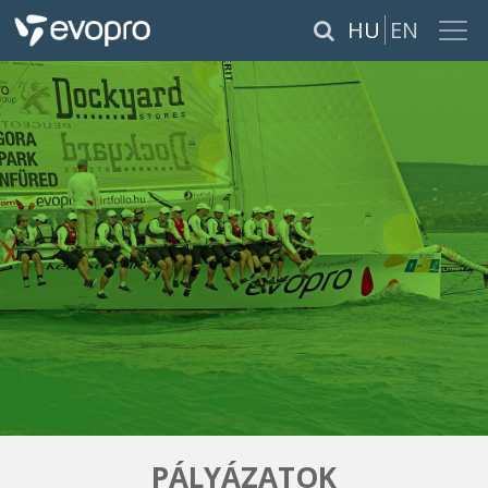
×
HU
EN
RÓLUNK
SZOLGÁLTATÁSOK
TERMÉKEK
REFERENCIÁK
KARRIER
PÁLYÁZATOK
PÁLYÁZATOK