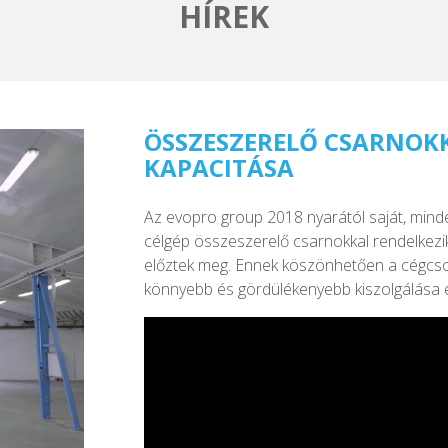
HÍREK
ÖSSZESZERELŐ CSARNOK
KAPACITÁSA
Az evopro group 2018 nyarától saját, mind
célgép összeszerelő csarnokkal rendelkezik
előztek meg. Ennek köszönhetően a cégcsop
könnyebb és gördülékenyebb kiszolgálása 