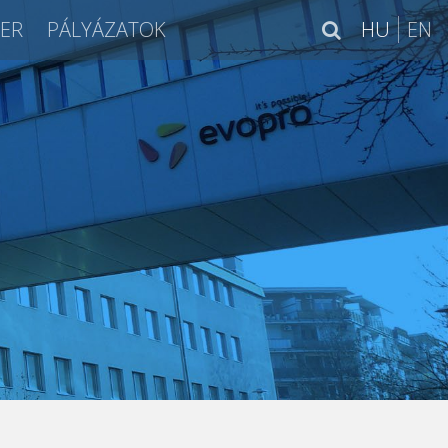
IER
PÁLYÁZATOK
HU
EN