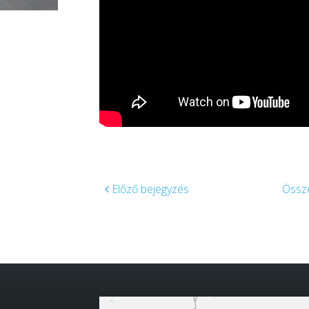
Előző bejegyzés
Össze