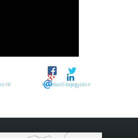
s hír
Következő bejegyzés