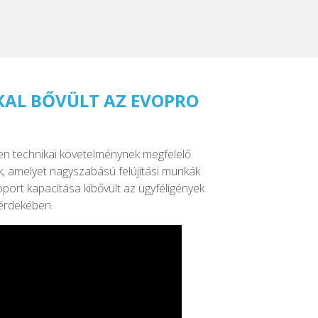
KAL BŐVÜLT AZ EVOPRO
en technikai követelménynek megfelelő
, amelyet nagyszabású felújítási munkák
ort kapacitása kibővült az ügyféligények
érdekében.