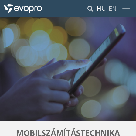
×
HU
EN
RÓLUNK
SZOLGÁLTATÁSOK
TERMÉKEK
REFERENCIÁK
KARRIER
PÁLYÁZATOK
MOBILSZÁMÍTÁSTECHNIKA