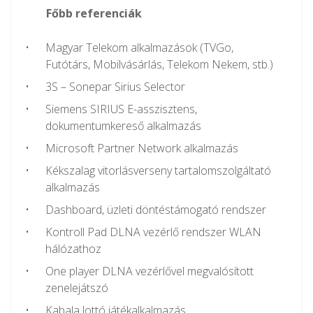
Főbb referenciák
Magyar Telekom alkalmazások (TVGo,
Futótárs, Mobilvásárlás, Telekom Nekem, stb.)
3S – Sonepar Sirius Selector
Siemens SIRIUS E-asszisztens,
dokumentumkereső alkalmazás
Microsoft Partner Network alkalmazás
Kékszalag vitorlásverseny tartalomszolgáltató
alkalmazás
Dashboard, üzleti döntéstámogató rendszer
Kontroll Pad DLNA vezérlő rendszer WLAN
hálózathoz
One player DLNA vezérlővel megvalósított
zenelejátszó
Kabala lottó játékalkalmazás