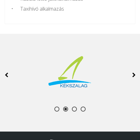
Taxihívó alkalmazás