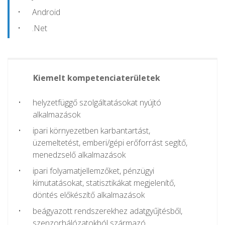
Android
.Net
Kiemelt kompetenciaterületek
helyzetfüggő szolgáltatásokat nyújtó
alkalmazások
ipari környezetben karbantartást,
üzemeltetést, emberi/gépi erőforrást segítő,
menedzselő alkalmazások
ipari folyamatjellemzőket, pénzügyi
kimutatásokat, statisztikákat megjelenítő,
döntés előkészítő alkalmazások
beágyazott rendszerekhez adatgyűjtésből,
szenzorhálózatokból származó