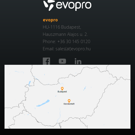
evopro
HU-1116 Budapest,
Hauszmann Alajos u. 2.
Phone: +36 30 145 0120
Email: sales(at)evopro.hu