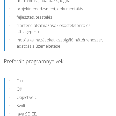
architektúra, adatbázis, logika
projektmenedzsment, dokumentálás
fejlesztés, tesztelés
frontend alkalmazások okostelefonra és
táblagépekre
mobilalkalmazásokat kiszolgáló háttérrendszer,
adatbázis üzemeltetése
Preferált programnyelvek
C++
C#
Objective C
Swift
Java SE, EE,