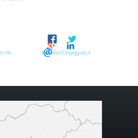
s hír
Következő bejegyzés