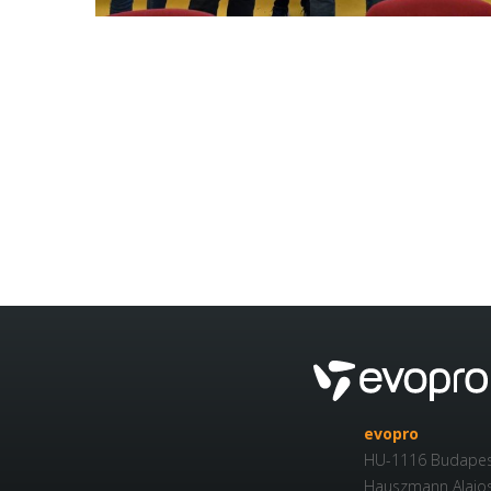
evopro
HU-1116 Budapes
Hauszmann Alajos 