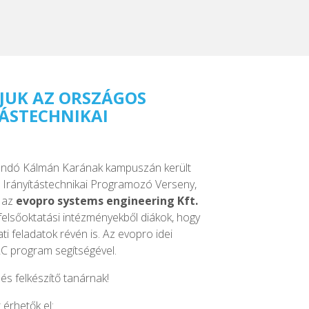
JUK AZ ORSZÁGOS
TÁSTECHNIKAI
 Kandó Kálmán Karának kampuszán került
 Irányítástechnikai Programozó Verseny,
t az
evopro systems engineering Kft.
felsőoktatási intézményekből diákok, hogy
ti feladatok révén is. Az evopro idei
LC program segítségével.
és felkészítő tanárnak!
 érhetők el: