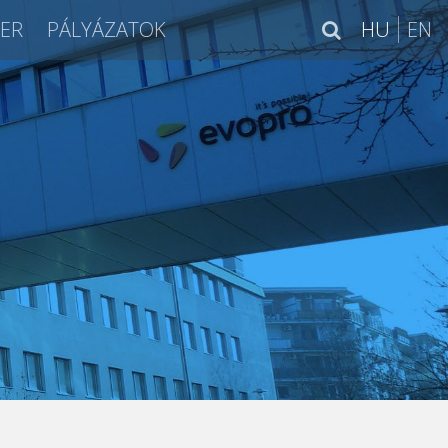
IER
PÁLYÁZATOK
HU
EN