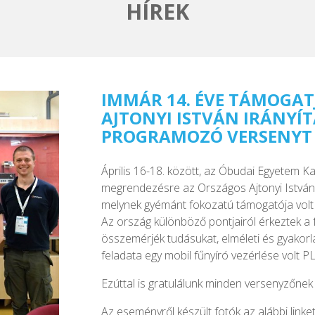
HÍREK
IMMÁR 14. ÉVE TÁMOGAT
AJTONYI ISTVÁN IRÁNYÍ
PROGRAMOZÓ VERSENYT
Április 16-18. között, az Óbudai Egyetem
megrendezésre az Országos Ajtonyi István
melynek gyémánt fokozatú támogatója vol
Az ország különböző pontjairól érkeztek a 
összemérjék tudásukat, elméleti és gyakorla
feladata egy mobil fűnyíró vezérlése volt P
Ezúttal is gratulálunk minden versenyzőnek 
Az eseményről készült fotók az alábbi linket