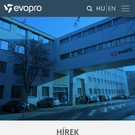
×
HU
EN
RÓLUNK
SZOLGÁLTATÁSOK
TERMÉKEK
REFERENCIÁK
KARRIER
PÁLYÁZATOK
HÍREK