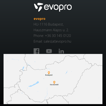
evopro
HU-1116 Budapest,
Hauszmann Alajos u. 2.
Phone: +36 30 145 0120
Email: sales(at)evopro.hu